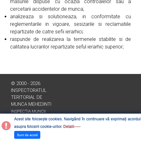
masurile dispuse cu ocazia controalelor sau a
cercetarii accidentelor de munca;
analizeaza si solutioneaza, in conformitate cu
reglementarile in vigoare, sesizarile si reclamatiile
repartizate de catre sefii ierarhici;
raspunde de realizarea la termenele stabilite si de
calitatea lucrarilor repartizate seful ierarhic superior;
© 2000 - 2026
INSPECTORATUL
TERITORIAL DE
MUNCA MEHEDINTI
INSPECȚIA MUNCII.
ROMÂNIA
Acest site folosește cookies. Navigând în continuare vă exprimați acordul
asupra folosirii cookie-urilor.
Detalii-----
Sunt de acord