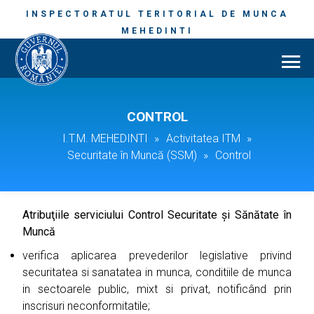
INSPECTORATUL TERITORIAL DE MUNCA
MEHEDINTI
CONTROL
I.T.M. MEHEDINTI
»
Activitatea ITM
»
Securitate în Muncă (SSM)
»
Control
Atribuţiile serviciului Control Securitate şi Sănătate în
Muncă
verifica aplicarea prevederilor legislative privind
securitatea si sanatatea in munca, conditiile de munca
in sectoarele public, mixt si privat, notificând prin
inscrisuri neconformitatile;