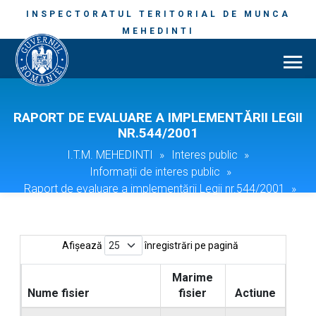
INSPECTORATUL TERITORIAL DE MUNCA
MEHEDINTI
RAPORT DE EVALUARE A IMPLEMENTĂRII LEGII
NR.544/2001
I.T.M. MEHEDINTI
»
Interes public
»
Informații de interes public
»
Raport de evaluare a implementării Legii nr.544/2001
»
Afișează
înregistrări pe pagină
Marime
Nume fisier
fisier
Actiune