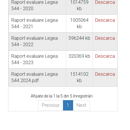
Raport evaluare Legea
1014759
Descarca
544 - 2020
kb
Raport evaluare Legea
1005064
Descarca
544 - 2021
kb
Raport evaluare Legea
596244 kb
Descarca
544 - 2022
Raport evaluare Legea
320369 kb
Descarca
544 - 2023
Raport evaluare Legea
1514102
Descarca
544 2024.pdf
kb
Afișate de la 1 la 5 din 5 înregistrări
Previous
1
Next