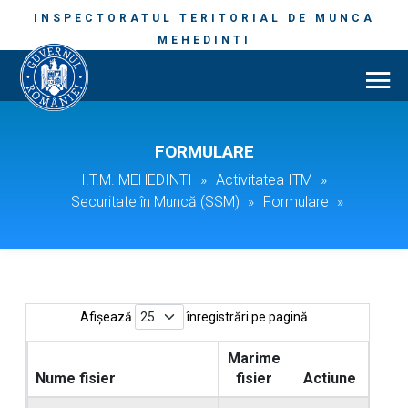
INSPECTORATUL TERITORIAL DE MUNCA
MEHEDINTI
FORMULARE
I.T.M. MEHEDINTI
»
Activitatea ITM
»
Securitate în Muncă (SSM)
»
Formulare
»
Afișează
înregistrări pe pagină
Marime
Nume fisier
fisier
Actiune