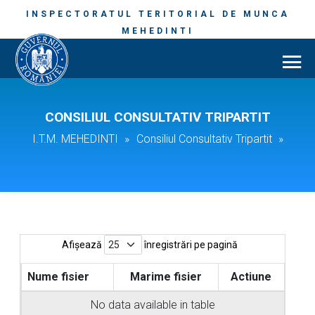
INSPECTORATUL TERITORIAL DE MUNCA
MEHEDINTI
CONSILIUL CONSULTATIV TRIPARTIT
I.T.M. MEHEDINTI
»
Consiliul Consultativ Tripartit
»
Afișează
înregistrări pe pagină
Nume fisier
Marime fisier
Actiune
No data available in table