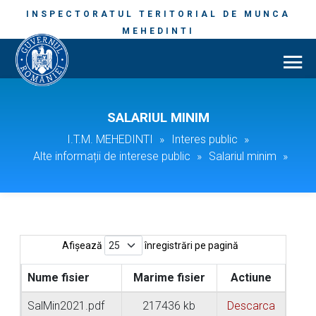
INSPECTORATUL TERITORIAL DE MUNCA
MEHEDINTI
SALARIUL MINIM
I.T.M. MEHEDINTI
»
Interes public
»
Alte informații de interese public
»
Salariul minim
»
Afișează
înregistrări pe pagină
Nume fisier
Marime fisier
Actiune
SalMin2021.pdf
217436 kb
Descarca