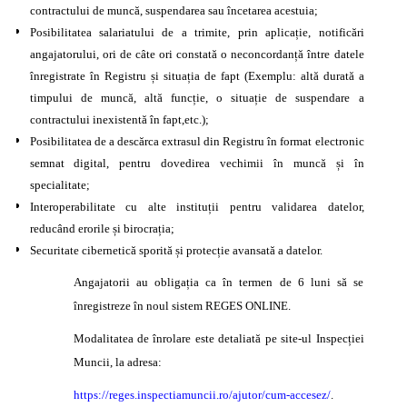
contractului de muncă, suspendarea sau încetarea acestuia;
Posibilitatea salariatului de a trimite, prin aplicație, notificări
angajatorului, ori de câte ori constată o neconcordanță între datele
înregistrate în Registru și situația de fapt (Exemplu: altă durată a
timpului de muncă, altă funcție, o situație de suspendare a
contractului inexistentă în fapt,etc.);
Posibilitatea de a descărca extrasul din Registru în format electronic
semnat digital, pentru dovedirea vechimii în muncă și în
specialitate;
Interoperabilitate cu alte instituții pentru validarea datelor,
reducând erorile și birocrația;
Securitate cibernetică sporită și protecție avansată a datelor.
Angajatorii au obligația ca în termen de 6 luni să se
înregistreze în noul sistem REGES ONLINE.
Modalitatea de înrolare este detaliată pe site-ul Inspecției
Muncii, la adresa:
https://reges.inspectiamuncii.ro/ajutor/cum-accesez/
.