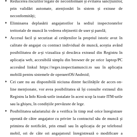
Reducerea riscurilor legate de neconformare și evitarea sancțiunilor,
prin validări automate, atenționări în sistem și extrase de
neconformități;
Eliminarea deplasării angajatorilor la sediul inspectoratelor
teritoriale de muncă în vederea obținertii de user și parolă;
Accesul facil și securizat al cetățenilor la propriul istoric avut în
calitate de angajat cu contract individual de muncă, aceștia având
posibilitatea de a-și vizualiza și descărca extrasul din Registru în
aplicația web, accesibilă simplu din browser de pe orice laptop/PC
accesând linkul https://reges.inspectiamuncii.ro sau în aplicația
mobilă pentru sistemele de operareiOS/Android;
Cei care nu au disponibilă niciuna dintre facilitățile de acces on-
line menționate, vor avea posibilitatea să își consulte extrasul din
Registru la Info Kiosk-urile instalate în acest scop la toate ITM-urile
sau la ghișeu, în condițiile prevăzute de lege.
Posibilitatea salariatului de a verifica în timp real orice înregistrare
operată de către angajator cu privire la contractul său de muncă și
primirea de notificări, prin email sau în aplicația de pe telefonul
mobil, ori de câte ori angajatorul înregistrează o modificare a