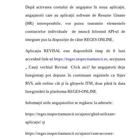
După activarea contului de angajator în noua aplicație,
angajatorii care au aplicații software de Resurse Umane
(HR) interoperabile, vor putea transmite elementele
contractelor individuale de muncă folosind API-ul de
integrare pus la dispoziție de către REGES ONLINE.
Aplicația REVISAL este disponibilă timp de 6 luni
accesând link-ul
https://reges.inspectiamuncii.ro
, secțiunea
„ Cauți vechiul Revisal Click aici! Iar angajatorii deja
înregistrați pot depune în continuare registrele ca fișier
RVS, atât online cât și la ghișeele ITM, doar până la data
înregistrării în platforma REGES-ONLINE.
Informații utile angajatorilor se regăsesc la adresele:
https://reges.inspectiamuncii.ro/ajutor/ghid-utilizare-
aplicație/ și
https://reges.inspectiamuncii.ro/ajutor/cum-accesez-