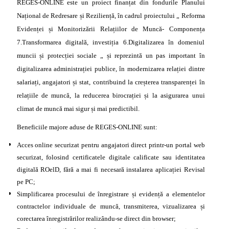
REGES-ONLINE este un proiect finanțat din fondurile Planului
Național de Redresare și Reziliență, în cadrul proiectului „ Reforma
Evidenței și Monitorizării Relațiilor de Muncă- Componența
7.Transformarea digitală, investiția 6.Digitalizarea în domeniul
muncii și protecției sociale „ și reprezintă un pas important în
digitalizarea administrației publice, în modernizarea relației dintre
salariați, angajatori și stat, contribuind la creșterea transparenței în
relațiile de muncă, la reducerea birocrației și la asigurarea unui
climat de muncă mai sigur și mai predictibil.
Beneficiile majore aduse de REGES-ONLINE sunt:
Acces online securizat pentru angajatori direct printr-un portal web
securizat, folosind certificatele digitale calificate sau identitatea
digitală ROelD, fără a mai fi necesară instalarea aplicației Revisal
pe PC;
Simplificarea procesului de înregistrare și evidență a elementelor
contractelor individuale de muncă, transmiterea, vizualizarea și
corectarea înregistrărilor realizându-se direct din browser;