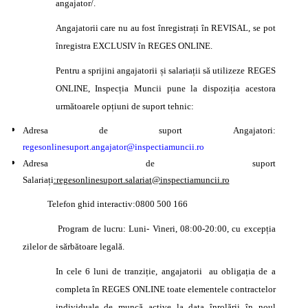
angajator/.
Angajatorii care nu au fost înregistrați în REVISAL, se pot
înregistra EXCLUSIV în REGES ONLINE.
Pentru a sprijini angajatorii și salariații să utilizeze REGES
ONLINE, Inspecția Muncii pune la dispoziția acestora
următoarele opțiuni de suport tehnic:
Adresa de suport Angajatori:
regesonlinesuport.angajator@inspectiamuncii.ro
Adresa de suport
Salariați
:regesonlinesuport.salariat@inspectiamuncii.ro
Telefon ghid interactiv:0800 500 166
Program de lucru: Luni- Vineri, 08:00-20:00, cu excepția
zilelor de sărbătoare legală.
In cele 6 luni de tranziție, angajatorii au obligația de a
completa în REGES ONLINE toate elementele contractelor
individuale de muncă active la data înrolării în noul