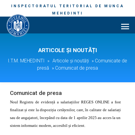
INSPECTORATUL TERITORIAL DE MUNCA
MEHEDINTI
ARTICOLE ȘI NOUTĂȚI
I.T.M. MEHEDINTI
»
Articole și noutăți
»
Comunicate de
presă
»
Comunicat de presa
Comunicat de presa
Noul Registru de evidență a salariațiilor REGES ONLINE
a fost
finalizat și este la dispoziția cetățenilor, care, în calitate de salariați
sau de angajatori, începând cu data de 1 aprilie 2025 au acces la un
sistem informatic modern, accesibil și eficient.